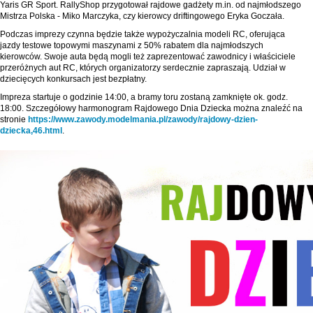
Yaris GR Sport. RallyShop przygotował rajdowe gadżety m.in. od najmłodszego
Mistrza Polska - Miko Marczyka, czy kierowcy driftingowego Eryka Goczała.
Podczas imprezy czynna będzie także wypożyczalnia modeli RC, oferująca
jazdy testowe topowymi maszynami z 50% rabatem dla najmłodszych
kierowców. Swoje auta będą mogli też zaprezentować zawodnicy i właściciele
przeróżnych aut RC, których organizatorzy serdecznie zapraszają. Udział w
dziecięcych konkursach jest bezpłatny.
Impreza startuje o godzinie 14:00, a bramy toru zostaną zamknięte ok. godz.
18:00. Szczegółowy harmonogram Rajdowego Dnia Dziecka można znaleźć na
stronie
https://www.zawody.modelmania.pl/zawody/rajdowy-dzien-
dziecka,46.html
.