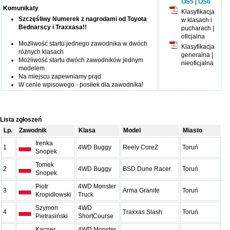
OS5
|
OS6
Komunikaty
Klasyfikacja
Szczęśliwy Numerek z nagrodami od Toyota
w klasach i
Bednarscy i Traxxasa!!
pucharach |
oficjalna
Możliwość startu jednego zawodnika w dwóch
Klasyfikacja
różnych klasach
generalna |
Możliwość startu dwóch zawodników jednym
nieoficjalna
modelem
Na miejscu zapewniamy prąd
W cenie wpisowego - posiłek dla zawodnika!
Lista zgłoszeń
Lp.
Zawodnik
Klasa
Model
Miasto
Irenka
1
4WD Buggy
Reely CoreZ
Toruń
Snopek
Tomek
2
4WD Buggy
BSD Dune Racer
Toruń
Snopek
Piotr
4WD Monster
3
Arma Granite
Toruń
Kropidłowski
Truck
Szymon
4WD
4
Traxxas Slash
Toruń
Pietrasiński
ShortCourse
Kacper
4WD Monster