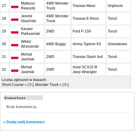
Mateusz
4WD Monster
27
Traxxas Maxx
Grębocin
Rewucki
Truck
Jeremi
4WD Monster
28
Traxxas E-Revo
Toruń
Glaziński
Truck
Kacper
29
2WD
Ford F-159
Toruń
Pietrasiński
Wiktor
30
4WD Buggy
Arrma Typhon 6S
Gniewkowo
Wrzesinski
Michał
31
2WD
Traxxas Slash 4x4
Toruń
Jasiński
Michał
Axial SCX10 III
32
2WD
Toruń
Jasiński
Jeep Wrangler
Liczba zgłoszeń w klasach:
Short Course = [ 0 ], Monster Truck = [ 0 ],
Brak komentarzy.
» Dodaj swój komentarz