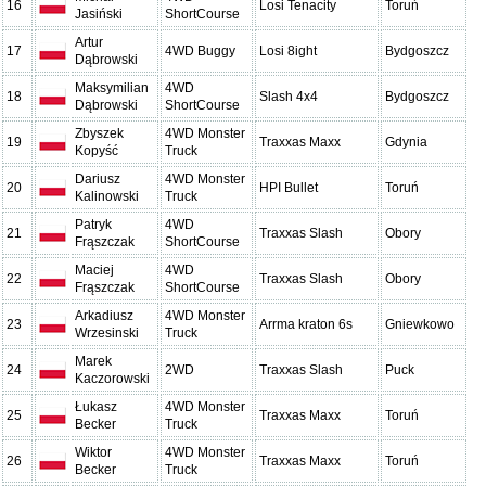
16
Losi Tenacity
Toruń
Jasiński
ShortCourse
Artur
17
4WD Buggy
Losi 8ight
Bydgoszcz
Dąbrowski
Maksymilian
4WD
18
Slash 4x4
Bydgoszcz
Dąbrowski
ShortCourse
Zbyszek
4WD Monster
19
Traxxas Maxx
Gdynia
Kopyść
Truck
Dariusz
4WD Monster
20
HPI Bullet
Toruń
Kalinowski
Truck
Patryk
4WD
21
Traxxas Slash
Obory
Frąszczak
ShortCourse
Maciej
4WD
22
Traxxas Slash
Obory
Frąszczak
ShortCourse
Arkadiusz
4WD Monster
23
Arrma kraton 6s
Gniewkowo
Wrzesinski
Truck
Marek
24
2WD
Traxxas Slash
Puck
Kaczorowski
Łukasz
4WD Monster
25
Traxxas Maxx
Toruń
Becker
Truck
Wiktor
4WD Monster
26
Traxxas Maxx
Toruń
Becker
Truck