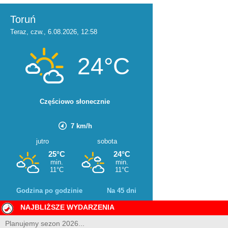
Godzina po godzinie
Na 45 dni
NAJBLIŻSZE WYDARZENIA
Planujemy sezon 2026...