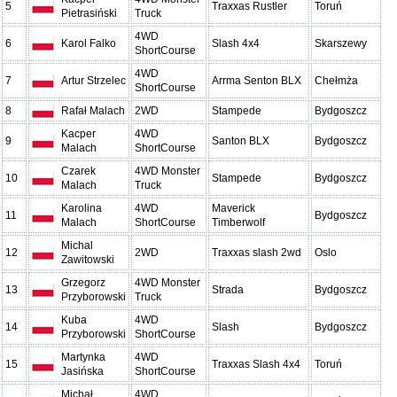
5
Traxxas Rustler
Toruń
Pietrasiński
Truck
4WD
6
Karol Falko
Slash 4x4
Skarszewy
ShortCourse
4WD
7
Artur Strzelec
Arrma Senton BLX
Chełmża
ShortCourse
8
Rafał Malach
2WD
Stampede
Bydgoszcz
Kacper
4WD
9
Santon BLX
Bydgoszcz
Malach
ShortCourse
Czarek
4WD Monster
10
Stampede
Bydgoszcz
Malach
Truck
Karolina
4WD
Maverick
11
Bydgoszcz
Malach
ShortCourse
Timberwolf
Michal
12
2WD
Traxxas slash 2wd
Oslo
Zawitowski
Grzegorz
4WD Monster
13
Strada
Bydgoszcz
Przyborowski
Truck
Kuba
4WD
14
Slash
Bydgoszcz
Przyborowski
ShortCourse
Martynka
4WD
15
Traxxas Slash 4x4
Toruń
Jasińska
ShortCourse
Michał
4WD