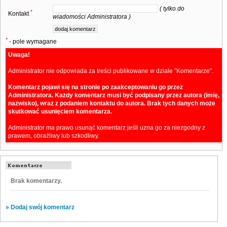
( tylko do
*
Kontakt
wiadomości Administratora )
*
- pole wymagane
Uwaga!
Administrator nie odpowiada za treści publikowane w dziale "Komentarze".
Komentarz pojawi się na stronie po zaakceptowaniu go przez
Administratora. Każdy komentarz musi być podpisany przez autora (imię,
nazwisko), wraz z podaniem kontaktu do autora. Brak tych danych może
skutkować usunięciem komentarza.
Administrator ma prawo usunąć komentarz jeśli uzna go za niezgodny z
prawem, obraźliwy lub szkodliwy.
Brak komentarzy.
» Dodaj swój komentarz