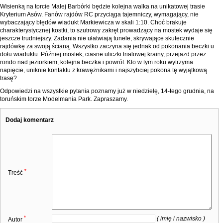
Wisienką na torcie Małej Barbórki będzie kolejna walka na unikatowej trasie
Kryterium Asów. Fanów rajdów RC przyciąga tajemniczy, wymagający, nie
wybaczający błędów wiadukt Markiewicza w skali 1:10. Choć brakuje
charakterystycznej kostki, to szutrowy zakręt prowadzący na mostek wydaje się
jeszcze trudniejszy. Zadania nie ułatwiają tunele, skrywające skutecznie
rajdówkę za swoją ścianą. Wszystko zaczyna się jednak od pokonania beczki u
dołu wiaduktu. Później mostek, ciasne uliczki trialowej krainy, przejazd przez
rondo nad jeziorkiem, kolejna beczka i powrót. Kto w tym roku wytrzyma
napięcie, uniknie kontaktu z krawężnikami i najszybciej pokona tę wyjątkową
trasę?
Odpowiedzi na wszystkie pytania poznamy już w niedzielę, 14-tego grudnia, na
toruńskim torze Modelmania Park. Zapraszamy.
Dodaj komentarz
*
Treść
*
( imię i nazwisko )
Autor