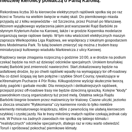
niedzielę kierowcy powalczą o Panią Karową.
Rekordowa liczba 30-tu kierowców elektrycznych rajdówek spotka się po raz
trzeci w Toruniu na wielkim święcie w małej skali. Do piernikowego miasta
przyjadą aż z kilku województw - od Szczecina, przez Poznań po Warszawę.
Wzorem wyjątkowego wydarzenia jakim jest warszawski Rajd Barbórki ze
słynnym Kryterium Asów na Karowej, także i w grodzie Kopernika modelarze
organizują swoje rajdowe święto. W tym roku właścicieli elektrycznych maszyn
zaprasza Wielkopolska Liga Rajdowa, we współpracy z lokalnym gospodarzem
toru Modelmania Park. To tutaj bowiem zmierzyć się można z trudem trasy
miniaturyzacji kultowego wiaduktu Markiewicza z ulicy Karowej.
Rajdowcy swoje zmagania rozpoczną o godzinie 10:00, a w drodze na podium
czekać będzie na nich aż dziesięć odcinków specjalnych. Urokiem toruńskiej
małej Barbórki jest zmienność nawierzchni. Start zlokalizowany będzie na
asfaltowej drodze, by po chwili rajdówki wpadły na wymagający tor off-roadowy.
Na co dzień ścigają się tam potężne i szybkie Short Coursy, rywalizujące w
eXtremalnym Pucharze 4 Pór Roku. Kilkugodzinne wyścigi skutecznie tworzą
doły, pagórki i garbate mostki. Dla mniejszych i delikatniejszych rajdówek,
przejazd przez off-roadowe trasy nie będzie dziecinną igraszką. Kolejne "kłody"
zawodnikom rzucą organizatorzy tuż przed metą. Ostatnia sekcja Rajdu
Barbórki biegnie bowiem przez malowniczy tor trialowy. Ciasne uliczki, jeziorko
u zbocza smażalni "Rybkomania" czy kamienne rondo to tylko niektóre
elementy miniaturowego krajobrazu, które z pewnością nie ułatwią kierowcom
szybkiej i czystej jazdy. Na te trasy miłośnicy małych rajdów czekają jednak cały
rok. W Polsce na żadnych zawodach nie spotka się takiego klimatu i
"realistycznych" odcinków specjalnych, dlatego raz w roku warto odwiedzić
Toruń i spróbować pokochać piernikowe klimaty.