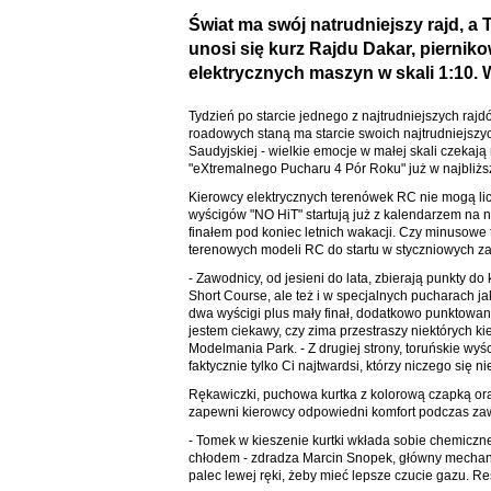
Świat ma swój natrudniejszy rajd, a 
unosi się kurz Rajdu Dakar, piernik
elektrycznych maszyn w skali 1:10. W
Tydzień po starcie jednego z najtrudniejszych raj
roadowych staną ma starcie swoich najtrudniejszyc
Saudyjskiej - wielkie emocje w małej skali czekają
"eXtremalnego Pucharu 4 Pór Roku" już w najbliższ
Kierowcy elektrycznych terenówek RC nie mogą lic
wyścigów "NO HiT" startują już z kalendarzem na no
finałem pod koniec letnich wakacji. Czy minusowe 
terenowych modeli RC do startu w styczniowych 
- Zawodnicy, od jesieni do lata, zbierają punkty do
Short Course, ale też i w specjalnych pucharach 
dwa wyścigi plus mały finał, dodatkowo punktowan
jestem ciekawy, czy zima przestraszy niektórych 
Modelmania Park. - Z drugiej strony, toruńskie wy
faktycznie tylko Ci najtwardsi, którzy niczego się n
Rękawiczki, puchowa kurtka z kolorową czapką ora
zapewni kierowcy odpowiedni komfort podczas zaw
- Tomek w kieszenie kurtki wkłada sobie chemiczne 
chłodem - zdradza Marcin Snopek, główny mechanik
palec lewej ręki, żeby mieć lepsze czucie gazu. R