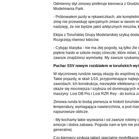
Odmienny styl zimowy preferuje kierowca z Grudzią
Modelmania Park.
- Próbowałem jazdy w rękawiczkach, ale kompletni
zimę nie przewiduję specjalnych zmian w swoim m
nadzieję, że nie będzie jakiś arktycznych mrozów, k
Ekipa z Toruńskiej Grupy Modelarskiej szykuj dod
Rozgrzeją również kibiców.
- Cytując klasyka - nie ma złej pogody, są tylko ź
piękne hasło w szkole mojej córeczki, które mówi, że
zawsze znajdziesz wymówkę. My zawsze szukamy
Puchar SSV nowym rozdziałem w toruńskich wy
W styczniowej rundzie swoją okazję do wspólnej r
Takie pojazdy, w skali 1/10, przypominające najlep
zawodach. Ich konstrukcja, niezwykle efektowna i
okaże się mocniejsza i szybsza od dominujących n
maszyny: Losi DB Pro i Losi RZR Rey - do końca za
Zimowa runda to bodaj pierwsza w historii toruński
temperatury, wymagająca nawierzchnia, a pod mask
najsurowsze oblicze.
- My kochamy takie wyzwania i od zawsze robimy coś 
emocje i dobra zabawa. Pogoda nam w tym nie przes
generalnej.
Czy kierowcy szykują jakieś specjalne modyfikacj