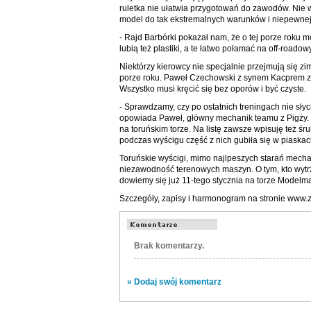
ruletka nie ułatwia przygotowań do zawodów. Nie 
model do tak ekstremalnych warunków i niepewne
- Rajd Barbórki pokazał nam, że o tej porze roku
lubią też plastiki, a te łatwo połamać na off-roadow
Niektórzy kierowcy nie specjalnie przejmują się z
porze roku. Paweł Czechowski z synem Kacprem z
Wszystko musi kręcić się bez oporów i być czyste.
- Sprawdzamy, czy po ostatnich treningach nie słyc
opowiada Paweł, główny mechanik teamu z Pigży. -
na toruńskim torze. Na listę zawsze wpisuję też śr
podczas wyścigu część z nich gubiła się w piaska
Toruńskie wyścigi, mimo najlpeszych starań mechan
niezawodność terenowych maszyn. O tym, kto wytrz
dowiemy się już 11-tego stycznia na torze Modelman
Szczegóły, zapisy i harmonogram na stronie www.
Brak komentarzy.
» Dodaj swój komentarz