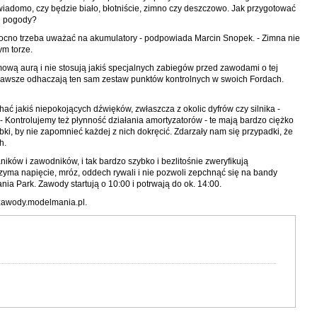
wiadomo, czy będzie biało, błotniście, zimno czy deszczowo. Jak przygotować
j pogody?
 mocno trzeba uważać na akumulatory - podpowiada Marcin Snopek. - Zimna nie
ym torze.
imową aurą i nie stosują jakiś specjalnych zabiegów przed zawodami o tej
awsze odhaczają ten sam zestaw punktów kontrolnych w swoich Fordach.
hać jakiś niepokojących dźwięków, zwłaszcza z okolic dyfrów czy silnika -
 Kontrolujemy też płynność działania amortyzatorów - te mają bardzo ciężko
ubki, by nie zapomnieć każdej z nich dokręcić. Zdarzały nam się przypadki, że
ch.
ików i zawodników, i tak bardzo szybko i bezlitośnie zweryfikują
yma napięcie, mróz, oddech rywali i nie pozwoli zepchnąć się na bandy
ia Park. Zawody startują o 10:00 i potrwają do ok. 14:00.
zawody.modelmania.pl.