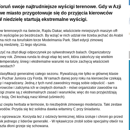
Toruń swoje najtrudniejsze wyścigi terenowe. Gdy w Azji
owe miasto przygotowuje się do przyjęcia kierowców
 niedzielę startują ekstremalne wyścigi.
dów terenowych na świecie, Rajdu Dakar, właściciele mniejszych maszyn off-
h wyścigów po bezdrożach. By wziąć w nich udział nie trzeba jechać do Arabii
 na nich na toruńskim torze Modelmania Park. Start edycji zimowej
ą niedzielę, 11-tego stycznia.
zyć na zbyt długi odpoczynek po sylwestrowych balach. Organizatorzy
wy rok. Zimowa runda to drugi etap tej serii, która zakończy się wielkim
temperatury, śnieg i ekstremalne warunki na torze zachęcą właścicieli
zawodach?
 klasyfikacji generalnej całego sezonu. Rywalizują nie tylko w głównej klasie
jak Puchar Juniora czy Forda. W ramach danej pory roku na kierowców czekają
y i nagradzany. Jedną z tych rund zawodnicy mogą sobie odpuścić - sam
kierowców i zatrzyma ich w ciepłych domach - mówi organizator zawodów na
ścigi znane są z ekstremalnych zasad i warunków, więc do nas przyjeżdżają
ie boją. Oni kochają nasz klimat (uśmiech).
z ciepła herbata w termosie, to niezbędnik zimowego modelarza. Taki zestaw
odów. Przyda się też solidna dawka witaminy C przy śniadaniu.
ogrzewacze. Korzysta też z odzieży termicznej, która izoluje i chroni go przed
 jednego z liderów generalki. - W rękawiczce zrobił sobie specjalny otwór na
eszta dłoni grzeje się schowana.