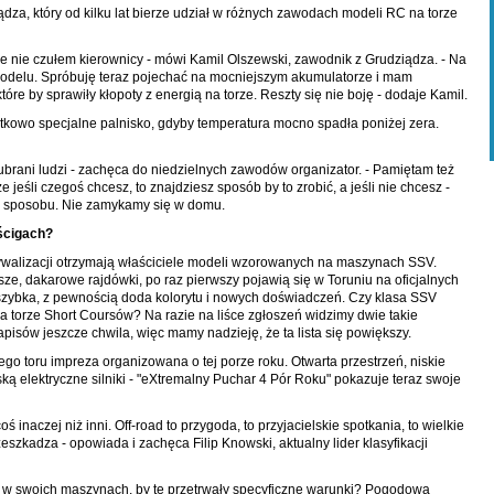
dza, który od kilku lat bierze udział w różnych zawodach modeli RC na torze
e nie czułem kierownicy - mówi Kamil Olszewski, zawodnik z Grudziądza. - Na
odelu. Spróbuję teraz pojechać na mocniejszym akumulatorze i mam
tóre by sprawiły kłopoty z energią na torze. Reszty się nie boję - dodaje Kamil.
atkowo specjalne palnisko, gdyby temperatura mocno spadła poniżej zera.
le ubrani ludzi - zachęca do niedzielnych zawodów organizator. - Pamiętam też
 jeśli czegoś chcesz, to znajdziesz sposób by to zrobić, a jeśli nie chcesz -
 sposobu. Nie zamykamy się w domu.
ścigach?
ywalizacji otrzymają właściciele modeli wzorowanych na maszynach SSV.
sze, dakarowe rajdówki, po raz pierwszy pojawią się w Toruniu na oficjalnych
 szybka, z pewnością doda kolorytu i nowych doświadczeń. Czy klasa SSV
a torze Short Coursów? Na razie na liśce zgłoszeń widzimy dwie takie
pisów jeszcze chwila, więc mamy nadzieję, że ta lista się powiększy.
ego toru impreza organizowana o tej porze roku. Otwarta przestrzeń, niskie
ą elektryczne silniki - "eXtremalny Puchar 4 Pór Roku" pokazuje teraz swoje
inaczej niż inni. Off-road to przygoda, to przyjacielskie spotkania, to wielkie
zkadza - opowiada i zachęca Filip Knowski, aktualny lider klasyfikacji
e w swoich maszynach, by te przetrwały specyficzne warunki? Pogodowa