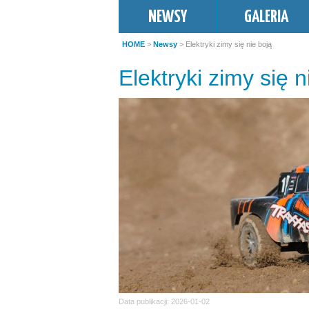
NEWSY
GALERIA
HOME
>
Newsy
> Elektryki zimy się nie boją
Elektryki zimy się n
Data publikacji: 2026-01-02