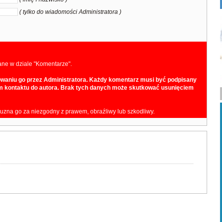
( tylko do wiadomości Administratora )
ane w dziale "Komentarze".
owaniu go przez Administratora. Każdy komentarz musi być podpisany
iem kontaktu do autora. Brak tych danych może skutkować usunięciem
 uzna go za niezgodny z prawem, obraźliwy lub szkodliwy.