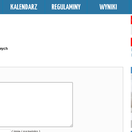
KALENDARZ
REGULAMINY
WYNIKI
owych
( imię i nazwisko )