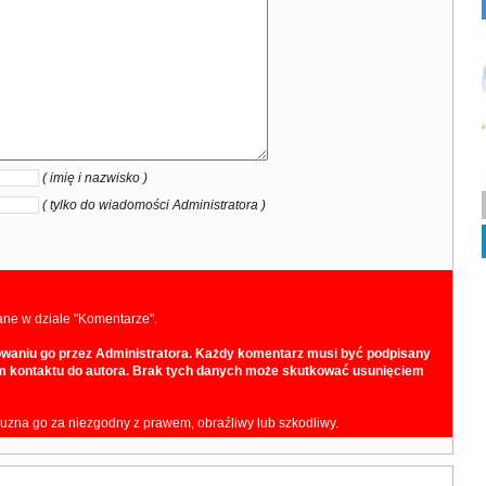
( imię i nazwisko )
( tylko do wiadomości Administratora )
ane w dziale "Komentarze".
owaniu go przez Administratora. Każdy komentarz musi być podpisany
iem kontaktu do autora. Brak tych danych może skutkować usunięciem
 uzna go za niezgodny z prawem, obraźliwy lub szkodliwy.