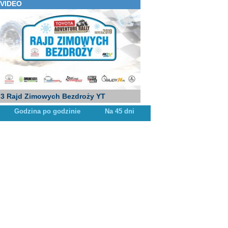
VIDEO
3 Rajd Zimowych Bezdroży YT
Godzina po godzinie
Na 45 dni