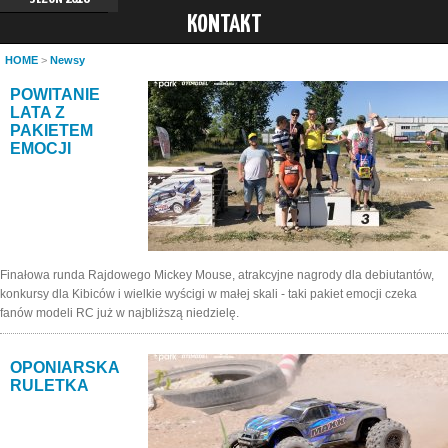
KONTAKT
HOME
>
Newsy
POWITANIE
LATA Z
PAKIETEM
EMOCJI
Finałowa runda Rajdowego Mickey Mouse, atrakcyjne nagrody dla debiutantów,
konkursy dla Kibiców i wielkie wyścigi w małej skali - taki pakiet emocji czeka
fanów modeli RC już w najbliższą niedzielę.
OPONIARSKA
RULETKA