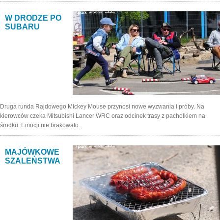
W DRODZE PO
SUBARU
Druga runda Rajdowego Mickey Mouse przynosi nowe wyzwania i próby. Na
kierowców czeka Mitsubishi Lancer WRC oraz odcinek trasy z pachołkiem na
środku. Emocji nie brakowało.
MAJÓWKOWE
SZALEŃSTWA