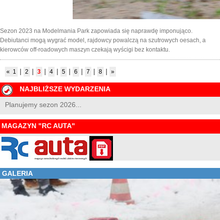
Sezon 2023 na Modelmania Park zapowiada się naprawdę imponująco.
Debiutanci mogą wygrać model, rajdowcy powalczą na szutrowych oesach, a
kierowców off-roadowych maszyn czekają wyścigi bez kontaktu.
|
|
|
|
|
|
|
|
«
1
2
3
4
5
6
7
8
»
NAJBLIŻSZE WYDARZENIA
Planujemy sezon 2026...
MAGAZYN "RC AUTA"
GALERIA