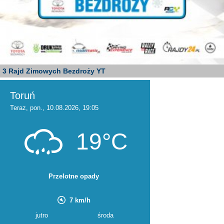
3 Rajd Zimowych Bezdroży YT