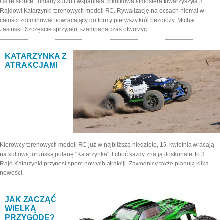
Ostre słońce, tumany kurzu i wspaniała, piknikowa atmosfera towarzyszyła 3.
Rajdowi Katarzynki terenowych modeli RC. Rywalizację na oesach niemal w
całości zdominował powracający do formy pierwszy król bezdroży, Michał
Jasiński. Szczęście sprzyjało, szampana czas otworzyć.
KATARZYNKA Z
ATRAKCJAMI
Kierowcy terenowych modeli RC już w najbliższą niedzielę, 15. kwietnia wracają
na kultową toruńską polanę "Katarzynka". I choć każdy zna ją doskonale, to 3.
Rajd Katarzynki przynosi sporo nowych atrakcji. Zawodnicy także planują kilka
nowości.
JAK ZACZĄĆ
WIELKĄ
PRZYGODĘ?