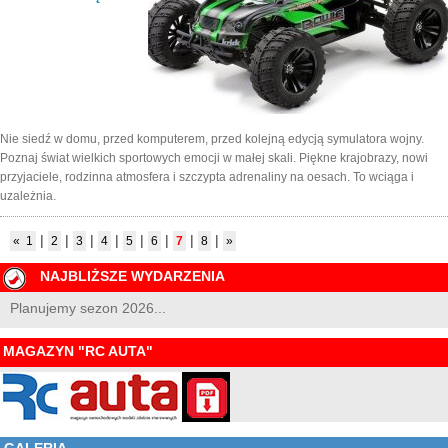
Nie siedź w domu, przed komputerem, przed kolejną edycją symulatora wojny.
Poznaj świat wielkich sportowych emocji w małej skali. Piękne krajobrazy, nowi
przyjaciele, rodzinna atmosfera i szczypta adrenaliny na oesach. To wciąga i
uzależnia.
|
|
|
|
|
|
|
|
«
1
2
3
4
5
6
7
8
»
NAJBLIŻSZE WYDARZENIA
Planujemy sezon 2026...
MAGAZYN "RC AUTA"
GALERIA