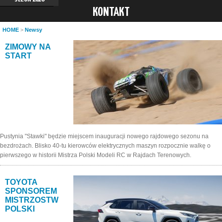
KONTAKT
HOME
>
Newsy
ZIMOWY NA
START
Pustynia "Stawki" będzie miejscem inauguracji nowego rajdowego sezonu na
bezdrożach. Blisko 40-tu kierowców elektrycznych maszyn rozpocznie walkę o
pierwszego w historii Mistrza Polski Modeli RC w Rajdach Terenowych.
TOYOTA
SPONSOREM
MISTRZOSTW
POLSKI